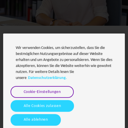
In vielen Bildungseinrichtungen sind die Anerkennung von
Prüfungsleistungen und die Notenabgabe weiterhin von
Wir verwenden Cookies, um sicherzustellen, dass Sie die
papierbasierten, manuellen Prozessen geprägt. Ausdrucke,
bestmöglichen Nutzungsergebnisse auf dieser Website
Unterschriftenläufe und unklare Zuständigkeiten führen zu langen
erhalten und um Angebote zu personalisieren. Wenn Sie dies
Bearbeitungszeiten, fehlender Transparenz und einem hohen
akzeptieren, können Sie die Website weiterhin wie gewohnt
Abstimmungsaufwand für Studierende und Lehrende. Agree&Sign
nutzen. Für weitere Details lesen Sie
digitalisiert diese Abläufe vollständig. Klar definierte Workflows,
unsere
Datenschutzerklärung.
automatisierte Genehmigungsschritte und jederzeit einsehbare
Bearbeitungsstände sorgen für Effizienz, Transparenz und
Cookie-Einstellungen
Rechtssicherheit – ganz ohne Papier.
Alle Cookies zulassen
Jetzt Ihre Demo anfordern
Alle ablehnen