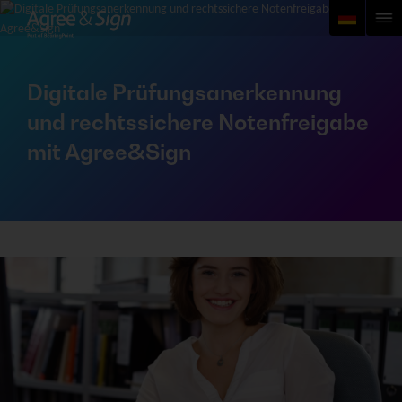
Digitale Prüfungsanerkennung
und rechtssichere Notenfreigabe
mit Agree&Sign