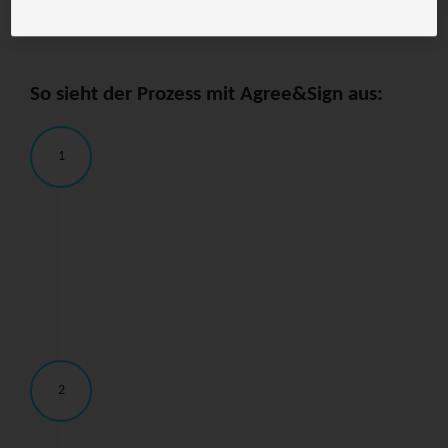
So sieht der Prozess mit Agree&Sign aus:
1
2