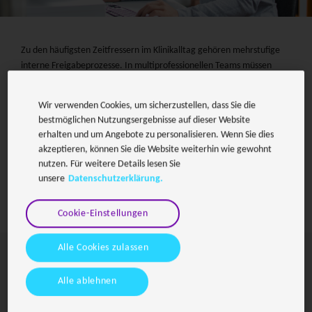
Zu den häufigsten Zeitfressern im Klinikalltag gehören mehrstufige
interne Freigabeprozesse. In multiprofessionellen Teams müssen
täglich zahlreiche Dokumente freigegeben werden. Digitale
Signaturen verkürzen die Wege, verhindern Medienbrüche und
Wir verwenden Cookies, um sicherzustellen, dass Sie die
erhöhen die rechtliche Sicherheit. Agree&Sign beschleunigt diese
bestmöglichen Nutzungsergebnisse auf dieser Website
Abläufe und gewährleistet Rechtssicherheit ohne Medienbrüche.
erhalten und um Angebote zu personalisieren. Wenn Sie dies
akzeptieren, können Sie die Website weiterhin wie gewohnt
nutzen. Für weitere Details lesen Sie
Jetzt Ihre Demo anfordern
unsere
Datenschutzerklärung.
Cookie-Einstellungen
Alle Cookies zulassen
So sieht der Prozess mit Agree&Sign aus:
Alle ablehnen