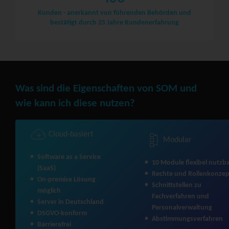
Kunden - anerkannt von führenden Behörden und
bestätigt durch 25 Jahre Kundenerfahrung
Was sind die Eigenschaften von SOM und
wie kann ich diese nutzen?
Cloud-basiert
Modular
Software as a Service
10 Module flexibel nutzb
(SaaS)
Rechte und Rollenkonzep
On-premise Lösung
Schnittstellen zu
möglich
Fachverfahren und
Server in Deutschland
Personalverwaltung
DSGVO-konform
Abstimmungsverfahren
Barrierefrei