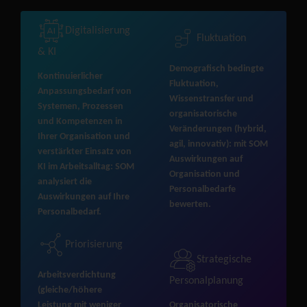
Digitalisierung
Fluktuation
& KI
Demografisch bedingte
Kontinuierlicher
Fluktuation,
Anpassungsbedarf von
Wissenstransfer und
Systemen, Prozessen
organisatorische
und Kompetenzen in
Veränderungen (hybrid,
Ihrer Organisation und
agil, innovativ): mit SOM
verstärkter Einsatz von
Auswirkungen auf
KI im Arbeitsalltag: SOM
Organisation und
analysiert die
Personalbedarfe
Auswirkungen auf Ihre
bewerten.
Personalbedarf.
Priorisierung
Strategische
Arbeitsverdichtung
Personalplanung
(gleiche/höhere
Leistung mit weniger
Organisatorische