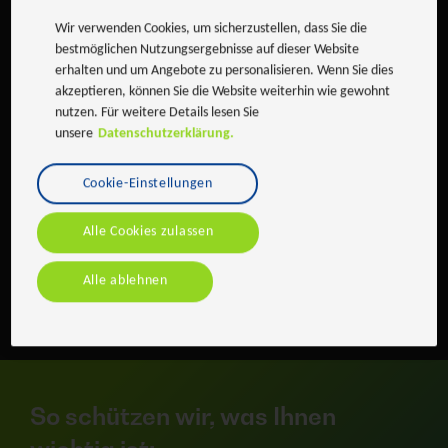
anzurichten oder Lösegeld zu erpressen.
Wir verwenden Cookies, um sicherzustellen, dass Sie die
bestmöglichen Nutzungsergebnisse auf dieser Website
OT-Sicherheit
erhalten und um Angebote zu personalisieren. Wenn Sie dies
Die zunehmende Konnektivität zwischen IT- und
akzeptieren, können Sie die Website weiterhin wie gewohnt
OT-Umgebungen ermöglicht agileres Handeln
nutzen. Für weitere Details lesen Sie
und höhere Effizienz. Gleichzeitig entsteht durch
unsere
Datenschutzerklärung.
die Verbindung auch eine größere Angriffsfläche
und somit höheres Risiko für Cyberattacken.
Cookie-Einstellungen
Alle Cookies zulassen
Alle ablehnen
Schützen Sie Ihre Anlagen! Sprechen Sie noch heute
mit unseren Cyber Security Experten
So schützen wir, was Ihnen