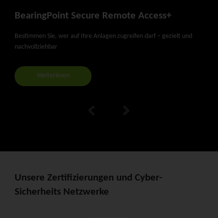
BearingPoint Secure Remote Access+
Bea
Sol
Bestimmen Sie, wer auf Ihre Anlagen zugreifen darf – gezielt und
nachvollziehbar
Der b
Weiterlesen
Unsere Zertifizierungen und Cyber-
Sicherheits Netzwerke