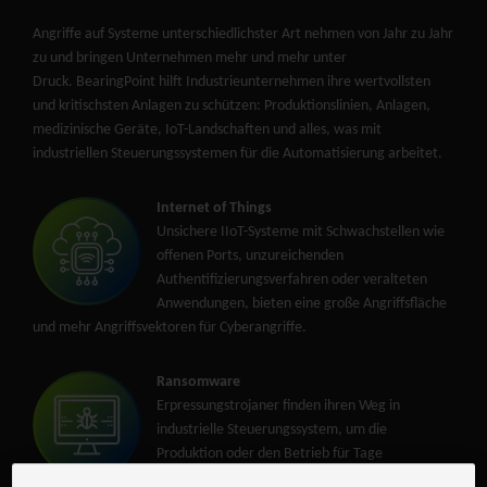
Angriffe auf Systeme unterschiedlichster Art nehmen von Jahr zu Jahr
zu und bringen Unternehmen mehr und mehr unter
Druck. BearingPoint hilft Industrieunternehmen ihre wertvollsten
und kritischsten Anlagen zu schützen: Produktionslinien, Anlagen,
medizinische Geräte, IoT-Landschaften und alles, was mit
industriellen Steuerungssystemen für die Automatisierung arbeitet.
Internet of Things
Unsichere IIoT-Systeme mit Schwachstellen wie
offenen Ports, unzureichenden
Authentifizierungsverfahren oder veralteten
Anwendungen, bieten eine große Angriffsfläche
und mehr Angriffsvektoren für Cyberangriffe.
Ransomware
Erpressungstrojaner finden ihren Weg in
industrielle Steuerungssystem, um die
Produktion oder den Betrieb für Tage
lahmzulegen und dabei größtmöglichen Schaden