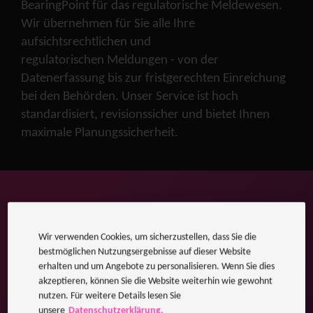
BearingPoint für das regulatorische Meldewesen.
Wir übernehmen für Sie alle Ihre
aufsichtsrechtlichen und
regulatorischen Meldungen - von der
Datenerfassung bis zur fristgerechten Einreichung
bei den Behörden. Unser Service ist hoch
standardisiert, revisionssicher und bietet Ihnen
maximale Planungssicherheit.
Vorteile
Wir verwenden Cookies, um sicherzustellen, dass Sie die
bestmöglichen Nutzungsergebnisse auf dieser Website
erhalten und um Angebote zu personalisieren. Wenn Sie dies
akzeptieren, können Sie die Website weiterhin wie gewohnt
nutzen. Für weitere Details lesen Sie
unsere
Datenschutzerklärung.